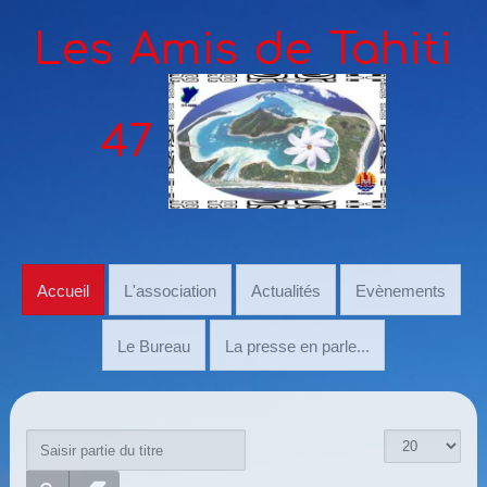
Les Amis de Tahiti
47
Accueil
L'association
Actualités
Evènements
Le Bureau
La presse en parle...