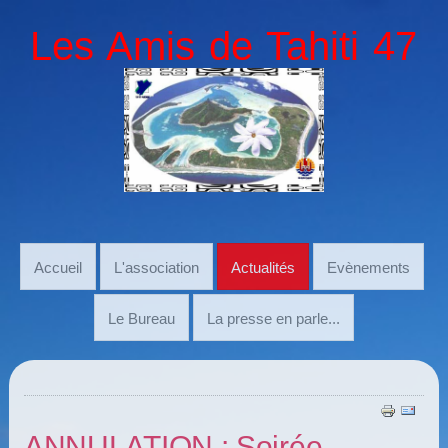
Les Amis de Tahiti 47
Accueil
L'association
Actualités
Evènements
Le Bureau
La presse en parle...
ANNULATION : Soirée