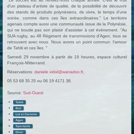
"Le succès est au rendez-vous chaque année. C'est le fruit
d'un plateau d'artiste de qualité, de la possibilité de découvrir
des stands de produits polynésiens, de vivre, le temps d'une
soirée, comme dans ces îles extraordinaires." Le territoire
agenais compte aussi une communauté issue de la Polynésie,
qui ne boude pas son plaisir d'assister à cet événement. "Au
SUA rugby, au 48 Régiment de transmissions d'Agen, tous se
retrouvent avec nous. Nous avons un point commun: l'amour
de Tahiti et ces îles. "
Samedi 29 novembre à partir de 19 heures, espace culturel
François-Mitterrand.
Réservations:
daniele.vidal@wanadoo.fr
,
05 53 68 35 25 ou 06 19 4171 38.
Source:
Sud-Ouest
Tahiti
Boé
Lot et Garonne
Agen
Spectacle
Diner