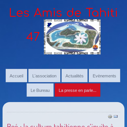
Les Amis de Tahiti
47
Accueil
L'association
Actualités
Evènements
Le Bureau
La presse en parle...
Boé : la culture tahitienne s’invite à